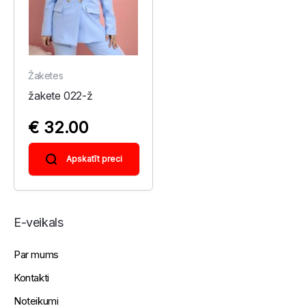
Žaketes
žakete 022-ž
€ 32.00
Apskatīt preci
E-veikals
Par mums
Kontakti
Noteikumi