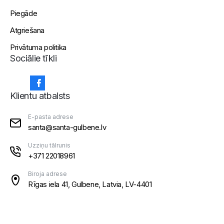
Piegāde
Atgriešana
Privātuma politika
Sociālie tīkli
Klientu atbalsts
E-pasta adrese
santa@santa-gulbene.lv
Uzziņu tālrunis
+371 22018961
Biroja adrese
Rīgas iela 41, Gulbene, Latvia, LV-4401