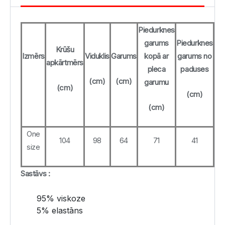
Piedurknes
garums
Piedurknes
Krūšu
Izmērs
Viduklis
Garums
kopā ar
garums no
apkārtmērs
pleca
paduses
(cm)
(cm)
garumu
(cm)
(cm)
(cm)
One
104
98
64
71
41
size
Sastāvs :
95% viskoze
5% elastāns