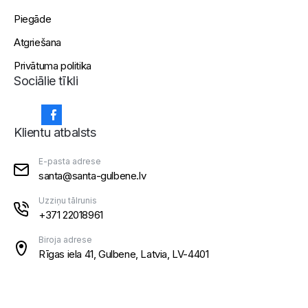
Piegāde
Atgriešana
Privātuma politika
Sociālie tīkli
Klientu atbalsts
E-pasta adrese
santa@santa-gulbene.lv
Uzziņu tālrunis
+371 22018961
Biroja adrese
Rīgas iela 41, Gulbene, Latvia, LV-4401