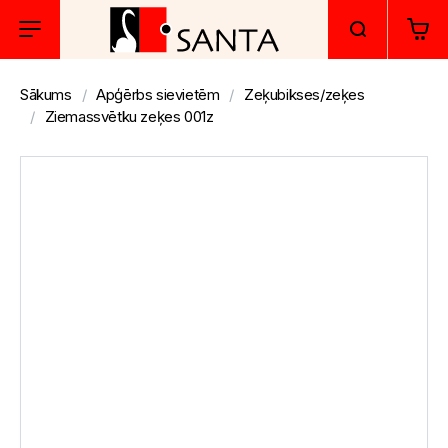
Sākums
Apģērbs sievietēm
Zeķubikses/zeķes
Ziemassvētku zeķes 001z