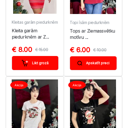
Kleitas garām piedurknēm
Topi īsām piedurknēm
Kleita garām
Tops ar Ziemassvētku
piedurknēm ar Z...
motīvu ...
€ 8.00
€ 6.00
€ 15.00
€ 10.00
Likt grozā
Apskatīt preci
Akcija
Akcija