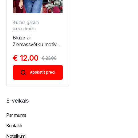
Blūzes garām
piedurknēm
Blūze ar
Ziemassvētku motīv...
€ 12.00
€ 23.00
Apskatīt preci
E-veikals
Par mums
Kontakti
Noteikumi