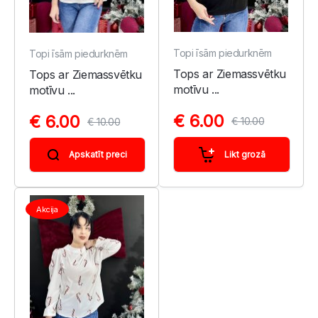
Topi īsām piedurknēm
Topi īsām piedurknēm
Tops ar Ziemassvētku
Tops ar Ziemassvētku
motīvu ...
motīvu ...
€ 6.00
€ 6.00
€ 10.00
€ 10.00
Likt grozā
Apskatīt preci
Akcija