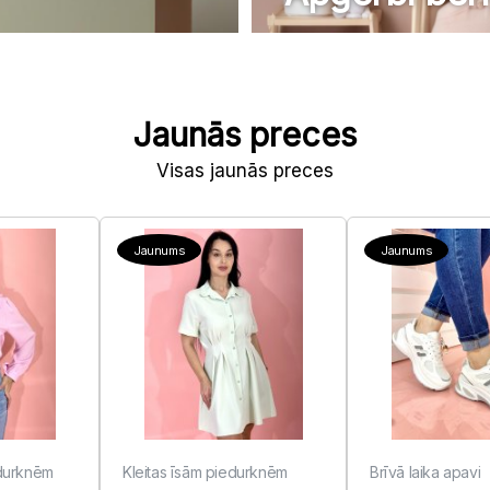
Jaunās preces
Visas jaunās preces
Jaunums
Jaunums
durknēm
Kleitas īsām piedurknēm
Brīvā laika apavi