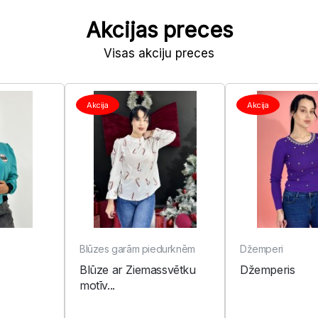
Akcijas preces
Visas akciju preces
Akcija
Akcija
Blūzes garām piedurknēm
Džemperi
Blūze ar Ziemassvētku
Džemperis
motīv...