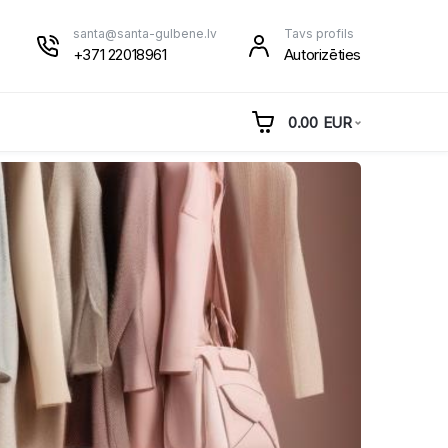
santa@santa-gulbene.lv
Tavs profils
+371 22018961
Autorizēties
0.00
EUR