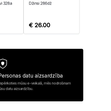
vi 328a
Džinsi 286dž
€ 26.00
Personas datu aizsardzība
Iepērkoties mūsu e-veikalā, mēs nodrošinam
jūsu datu aizsardzību.