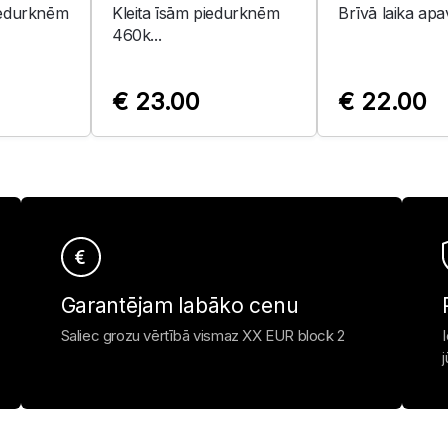
iedurknēm
Kleita īsām piedurknēm
Brīvā laika apa
460k...
€ 23.00
€ 22.00
Garantējam labāko cenu
Saliec grozu vērtībā vismaz XX EUR block 2