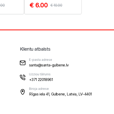
€ 6.00
.00
€ 10.00
Klientu atbalsts
E-pasta adrese
santa@santa-gulbene.lv
Uzziņu tālrunis
+371 22018961
Biroja adrese
Rīgas iela 41, Gulbene, Latvia, LV-4401