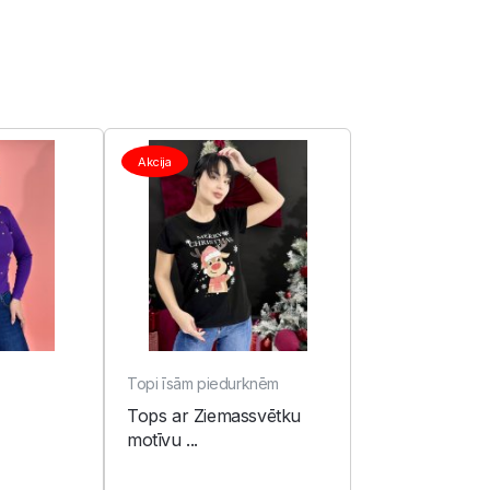
Akcija
Topi īsām piedurknēm
Tops ar Ziemassvētku
motīvu ...