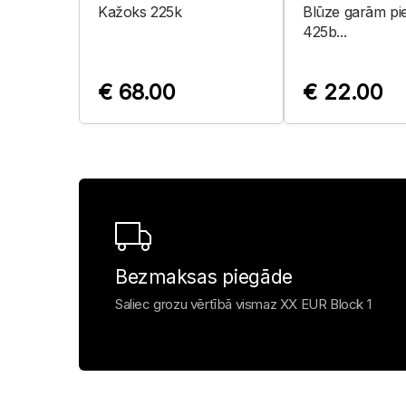
Kažoks 225k
Blūze garām p
425b...
€ 68.00
€ 22.00
Bezmaksas piegāde
Saliec grozu vērtībā vismaz XX EUR Block 1