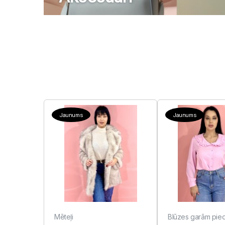
Jaunums
Jaunums
Mēteļi
Blūzes garām pie