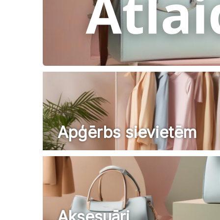
Apģērbs sievietēm
Aksesuāri