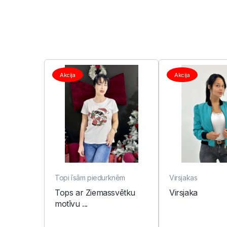
Akcija
Akcija
Topi īsām piedurknēm
Virsjakas
Tops ar Ziemassvētku
Virsjaka
motīvu ...