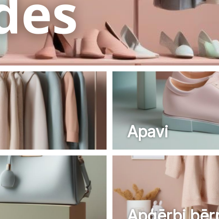
Apavi
Apģērbi bēr