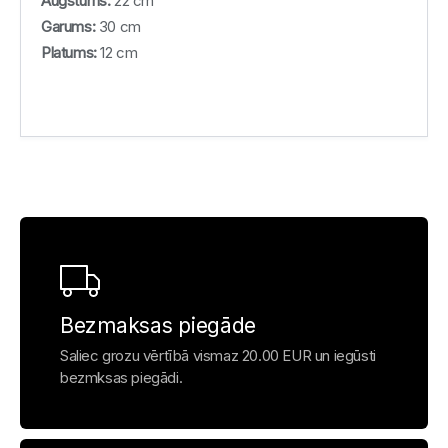
Augstums:
22 cm
Garums:
30 cm
Platums:
12 cm
Bezmaksas piegāde
Saliec grozu vērtībā vismaz 20.00 EUR un iegūsti
bezmksas piegādi.