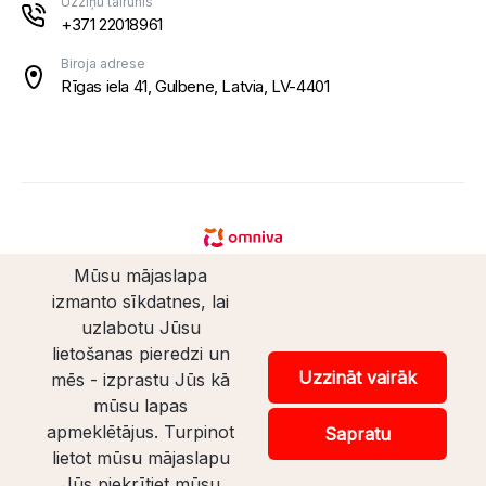
Uzziņu tālrunis
+371 22018961
Biroja adrese
Rīgas iela 41, Gulbene, Latvia, LV-4401
Mūsu mājaslapa
izmanto sīkdatnes, lai
uzlabotu Jūsu
lietošanas pieredzi un
© Santaveikals 2026. Visas tiesības aizsargātas.
Uzzināt vairāk
mēs - izprastu Jūs kā
mūsu lapas
Veikala izstrāde
apmeklētājus. Turpinot
Sapratu
lietot mūsu mājaslapu
Uz lapas augšu
Jūs piekrītiet mūsu