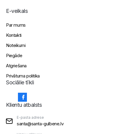
E-veikals
Par mums
Kontakti
Noteikumi
Piegāde
Atgriešana
Privātuma politika
Sociālie tīkli
Klientu atbalsts
E-pasta adrese
santa@santa-gulbene.lv