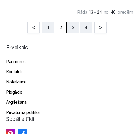
Rāda
13
-
24
no
40
precēm
1
2
3
4
E-veikals
Par mums
Kontakti
Noteikumi
Piegāde
Atgriešana
Privātuma politika
Sociālie tīkli