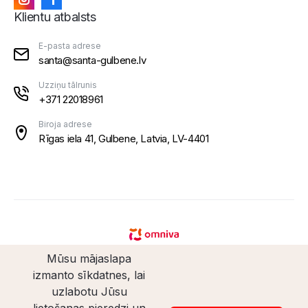
Klientu atbalsts
E-pasta adrese
santa@santa-gulbene.lv
Uzziņu tālrunis
+371 22018961
Biroja adrese
Rīgas iela 41, Gulbene, Latvia, LV-4401
Mūsu mājaslapa
izmanto sīkdatnes, lai
uzlabotu Jūsu