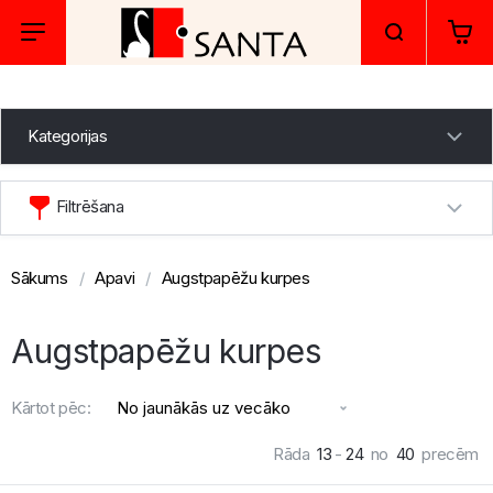
Kategorijas
Filtrēšana
Sākums
Apavi
Augstpapēžu kurpes
Augstpapēžu kurpes
Kārtot pēc:
Rāda
13
-
24
no
40
precēm