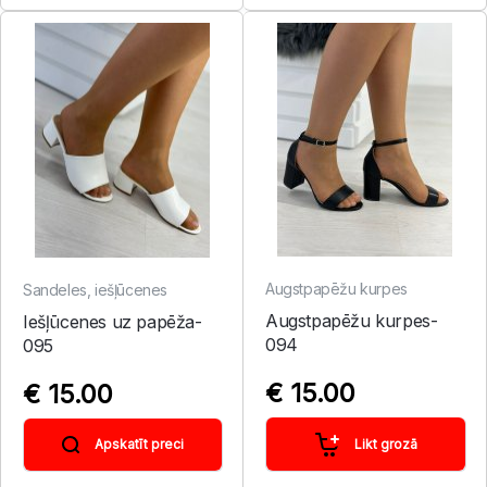
Augstpapēžu kurpes
Sandeles, iešļūcenes
Augstpapēžu kurpes-
Iešļūcenes uz papēža-
094
095
€ 15.00
€ 15.00
Likt grozā
Apskatīt preci