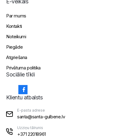
E-veikals
Par mums
Kontakti
Noteikumi
Piegāde
Atgriešana
Privātuma politika
Sociālie tīkli
Klientu atbalsts
E-pasta adrese
santa@santa-gulbene.lv
Uzziņu tālrunis
+371 22018961