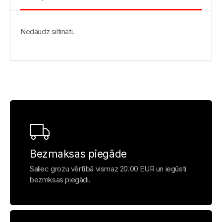
Nedaudz siltināti.
Bezmaksas piegāde
Saliec grozu vērtībā vismaz 20.00 EUR un iegūsti
bezmksas piegādi.