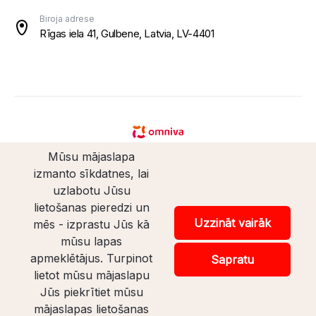
Biroja adrese
Rīgas iela 41, Gulbene, Latvia, LV-4401
Mūsu mājaslapa
izmanto sīkdatnes, lai
uzlabotu Jūsu
lietošanas pieredzi un
© Santaveikals 2026. Visas tiesības aizsargātas.
Uzzināt vairāk
mēs - izprastu Jūs kā
mūsu lapas
Veikala izstrāde
apmeklētājus. Turpinot
Sapratu
lietot mūsu mājaslapu
Uz lapas augšu
Jūs piekrītiet mūsu
mājaslapas lietošanas