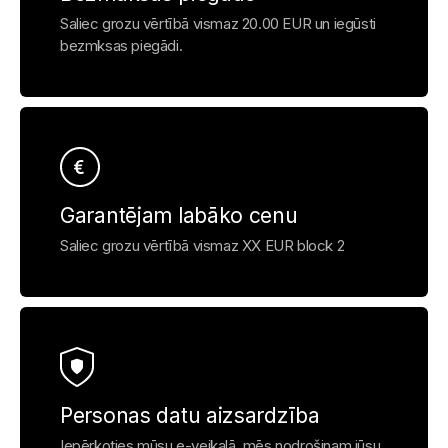
Saliec grozu vērtībā vismaz 20.00 EUR un iegūsti
bezmksas piegādi.
Garantējam labāko cenu
Saliec grozu vērtībā vismaz XX EUR block 2
Personas datu aizsardzība
Iepērkoties mūsu e-veikalā, mēs nodrošinam jūsu