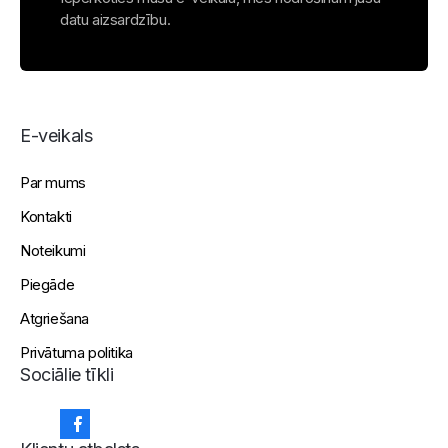
datu aizsardzību.
E-veikals
Par mums
Kontakti
Noteikumi
Piegāde
Atgriešana
Privātuma politika
Sociālie tīkli