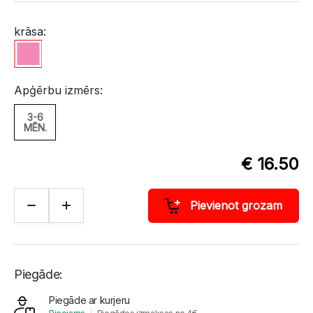
krāsa:
Apģērbu izmērs:
3-6
MĒN.
€ 16.50
Pievienot grozam
Piegāde:
Piegāde ar kurjeru