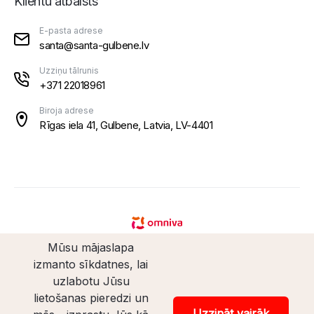
Klientu atbalsts
E-pasta adrese
santa@santa-gulbene.lv
Uzziņu tālrunis
+371 22018961
Biroja adrese
Rīgas iela 41, Gulbene, Latvia, LV-4401
Mūsu mājaslapa
izmanto sīkdatnes, lai
uzlabotu Jūsu
lietošanas pieredzi un
© Santaveikals 2026. Visas tiesības aizsargātas.
Uzzināt vairāk