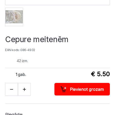
Cepure meitenēm
EAN kods: 086-4932
42 izm.
€ 5.50
gab.
Pievienot grozam
Piegāde: