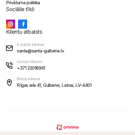
Privātuma politika
Sociālie tīkli
Klientu atbalsts
E-pasta adrese
santa@santa-gulbene.lv
Uzziņu tālrunis
+371 22018961
Biroja adrese
Rīgas iela 41, Gulbene, Latvia, LV-4401