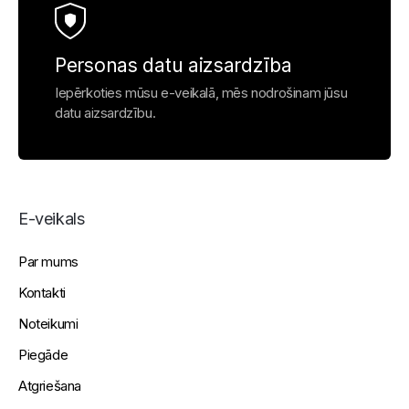
Personas datu aizsardzība
Iepērkoties mūsu e-veikalā, mēs nodrošinam jūsu
datu aizsardzību.
E-veikals
Par mums
Kontakti
Noteikumi
Piegāde
Atgriešana