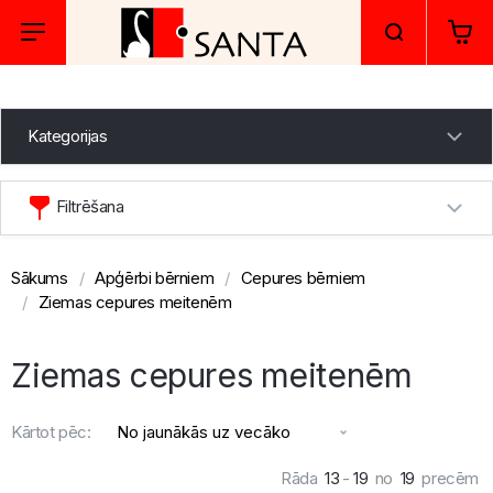
Kategorijas
Filtrēšana
Sākums
Apģērbi bērniem
Cepures bērniem
Ziemas cepures meitenēm
Ziemas cepures meitenēm
Kārtot pēc:
Rāda
13
-
19
no
19
precēm