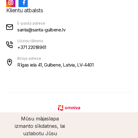
Klientu atbalsts
E-pasta adrese
santa@santa-gulbene.lv
Uzziņu tālrunis
+371 22018961
Biroja adrese
Rīgas iela 41, Gulbene, Latvia, LV-4401
Mūsu mājaslapa
izmanto sīkdatnes, lai
uzlabotu Jūsu