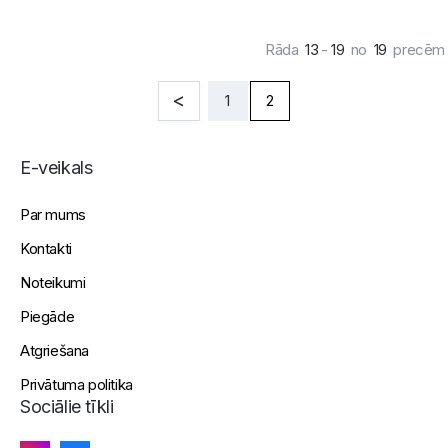
Rāda
13
-
19
no
19
precēm
1
2
E-veikals
Par mums
Kontakti
Noteikumi
Piegāde
Atgriešana
Privātuma politika
Sociālie tīkli