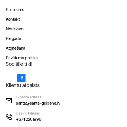
Par mums
Kontakti
Noteikumi
Piegāde
Atgriešana
Privātuma politika
Sociālie tīkli
Klientu atbalsts
E-pasta adrese
santa@santa-gulbene.lv
Uzziņu tālrunis
+371 22018961