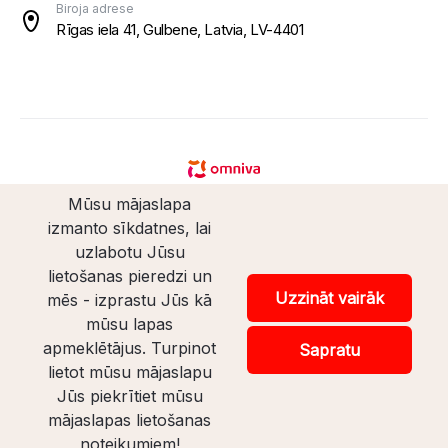
Biroja adrese
Rīgas iela 41, Gulbene, Latvia, LV-4401
Mūsu mājaslapa
izmanto sīkdatnes, lai
uzlabotu Jūsu
lietošanas pieredzi un
© Santaveikals 2026. Visas tiesības aizsargātas.
Uzzināt vairāk
mēs - izprastu Jūs kā
mūsu lapas
Veikala izstrāde
apmeklētājus. Turpinot
Sapratu
lietot mūsu mājaslapu
Uz lapas augšu
Jūs piekrītiet mūsu
mājaslapas lietošanas
noteikumiem!