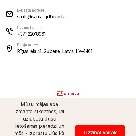
E-pasta adrese
santa@santa-gulbene.lv
Uzziņu tālrunis
+371 22018961
Biroja adrese
Rīgas iela 41, Gulbene, Latvia, LV-4401
Mūsu mājaslapa
izmanto sīkdatnes, lai
uzlabotu Jūsu
lietošanas pieredzi un
© Santaveikals 2026. Visas tiesības aizsargātas.
Uzzināt vairāk
mēs - izprastu Jūs kā