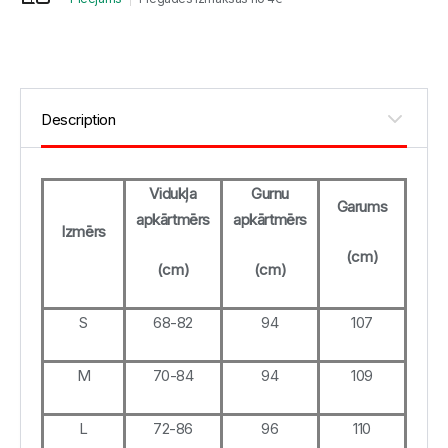
Vidukļa
Gurnu
Garums
apkārtmērs
apkārtmērs
Izmērs
(cm)
(cm)
(cm)
S
68-82
94
107
M
70-84
94
109
L
72-86
96
110