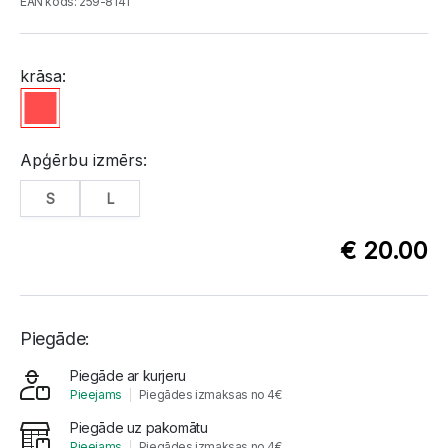
EAN kods: 259-8141
krāsa:
Apģērbu izmērs:
S
L
€ 20.00
Piegāde:
Piegāde ar kurjeru
Pieejams
Piegādes izmaksas no 4€
Piegāde uz pakomātu
Pieejams
Piegādes izmaksas no 4€