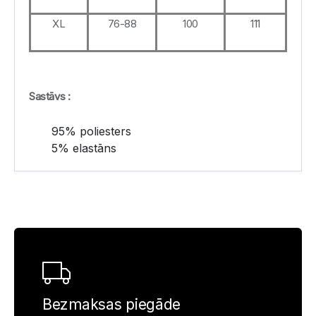
XL
76-88
100
111
Sastāvs :
95% poliesters
5% elastāns
Bezmaksas piegāde