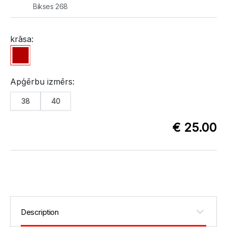
Bikses 268
krāsa:
Apģērbu izmērs:
38
40
€ 25.00