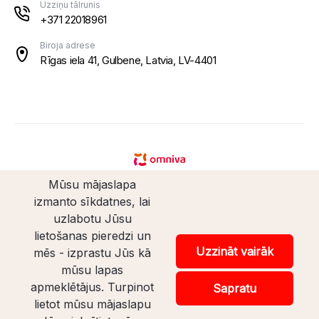
Uzziņu tālrunis
+371 22018961
Biroja adrese
Rīgas iela 41, Gulbene, Latvia, LV-4401
Mūsu mājaslapa
izmanto sīkdatnes, lai
uzlabotu Jūsu
lietošanas pieredzi un
© Santaveikals 2026. Visas tiesības aizsargātas.
Uzzināt vairāk
mēs - izprastu Jūs kā
mūsu lapas
Veikala izstrāde
apmeklētājus. Turpinot
Sapratu
lietot mūsu mājaslapu
Uz lapas augšu