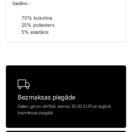
Sastāvs :
70% kokvilna
25% poliesters
5% elastāns
Bezmaksas piegāde
Saliec grozu vērtībā vismaz 20.00 EUR un iegūsti
bezmksas piegādi.