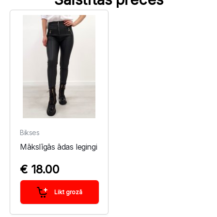
Bikses
Mākslīgās ādas legingi
€ 18.00
Likt grozā