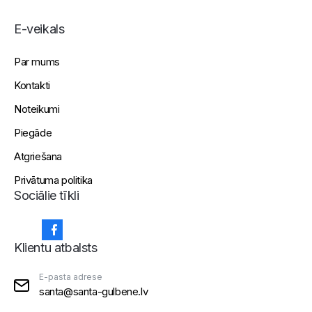
E-veikals
Par mums
Kontakti
Noteikumi
Piegāde
Atgriešana
Privātuma politika
Sociālie tīkli
Klientu atbalsts
E-pasta adrese
santa@santa-gulbene.lv