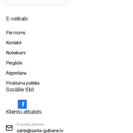
E-veikals
Par mums
Kontakti
Noteikumi
Piegāde
Atgriešana
Privātuma politika
Sociālie tīkli
Klientu atbalsts
E-pasta adrese
santa@santa-gulbene.lv