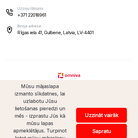
Uzziņu tālrunis
+371 22018961
Biroja adrese
Rīgas iela 41, Gulbene, Latvia, LV-4401
Mūsu mājaslapa
izmanto sīkdatnes, lai
uzlabotu Jūsu
lietošanas pieredzi un
© Santaveikals 2026. Visas tiesības aizsargātas.
Uzzināt vairāk
mēs - izprastu Jūs kā
mūsu lapas
Veikala izstrāde
apmeklētājus. Turpinot
Sapratu