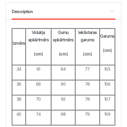
Vidukļa
Gurnu
Iekšstaras
Garums
apkārtmērs
apkārtmērs
garums
Izmērs
(cm)
(cm)
(cm)
(cm)
34
61
84
77
105
36
66
90
78
106
38
70
92
78
107
40
74
98
79
109