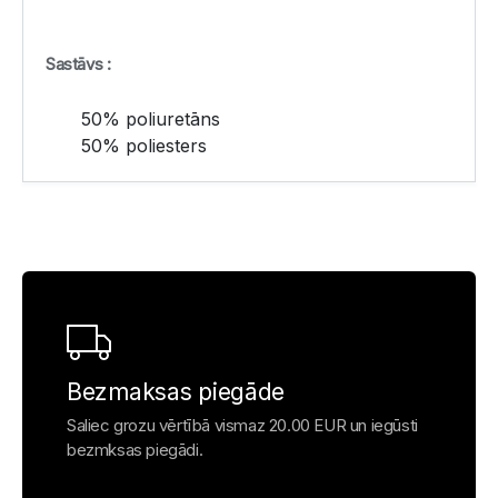
Sastāvs :
50% poliuretāns
50% poliesters
Bezmaksas piegāde
Saliec grozu vērtībā vismaz 20.00 EUR un iegūsti
bezmksas piegādi.