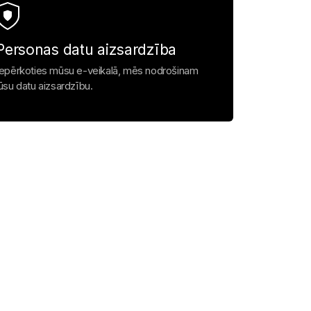
Personas datu aizsardzība
Iepērkoties mūsu e-veikalā, mēs nodrošinam
jūsu datu aizsardzību.