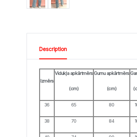
Description
Vidukļa apkārtmērs
Gurnu apkārtmērs
Ga
Izmērs
(cm)
(cm)
(
36
65
80
1
38
70
84
1