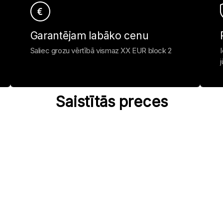
Garantējam labāko cenu
Saliec grozu vērtībā vismaz XX EUR block 2
Saistītās preces