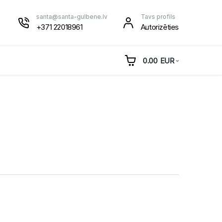
santa@santa-gulbene.lv
Tavs profils
+371 22018961
Autorizēties
0.00
EUR