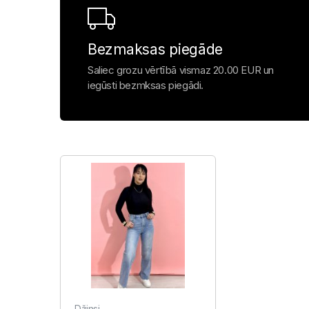
Bezmaksas piegāde
Saliec grozu vērtībā vismaz 20.00 EUR un
iegūsti bezmksas piegādi.
Džinsi