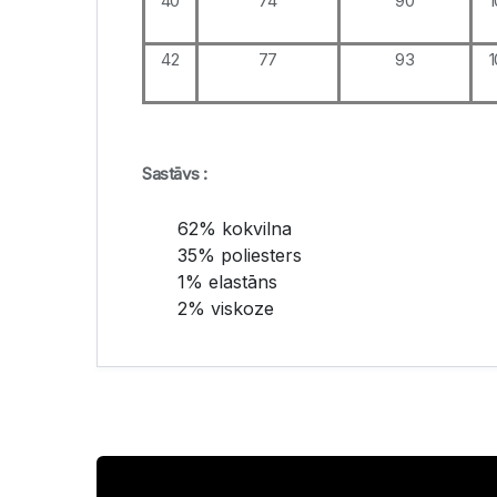
40
74
90
1
42
77
93
1
Sastāvs :
62% kokvilna
35% poliesters
1% elastāns
2% viskoze