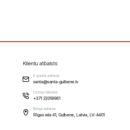
Klientu atbalsts
E-pasta adrese
santa@santa-gulbene.lv
Uzziņu tālrunis
+371 22018961
Biroja adrese
Rīgas iela 41, Gulbene, Latvia, LV-4401