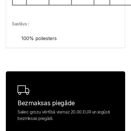
Sastāvs :
100% poliesters
Bezmaksas piegāde
Saliec grozu vērtībā vismaz 20.00 EUR un iegūsti
bezmksas piegādi.