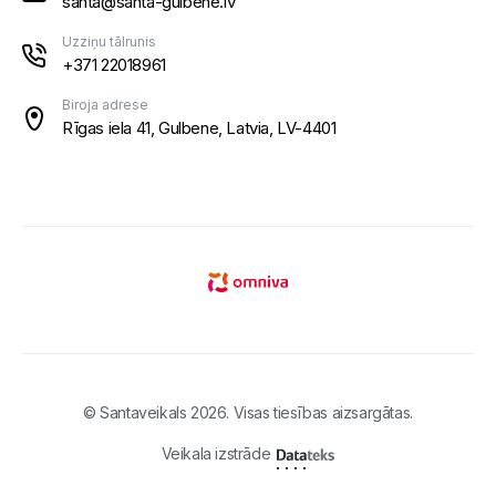
santa@santa-gulbene.lv
Uzziņu tālrunis
+371 22018961
Biroja adrese
Rīgas iela 41, Gulbene, Latvia, LV-4401
© Santaveikals 2026. Visas tiesības aizsargātas.
Veikala izstrāde