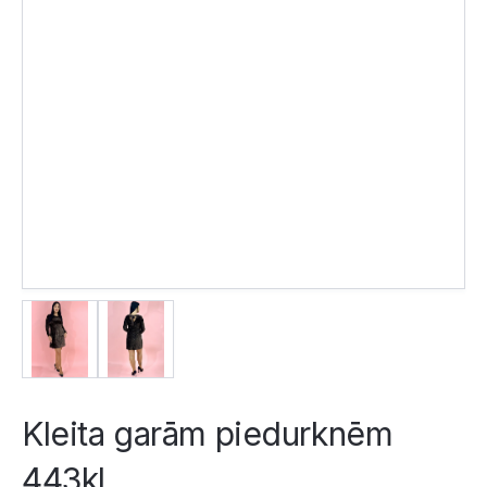
Kleita garām piedurknēm
443kl