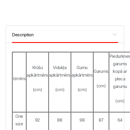
Piedurkne
garums
Krūšu
Vidukļa
Gurnu
Garums
kopā ar
apkārtmērs
apkārtmērs
apkārtmērs
Izmērs
pleca
(cm)
garumu
(cm)
(cm)
(cm)
(cm)
One
92
88
98
87
64
size