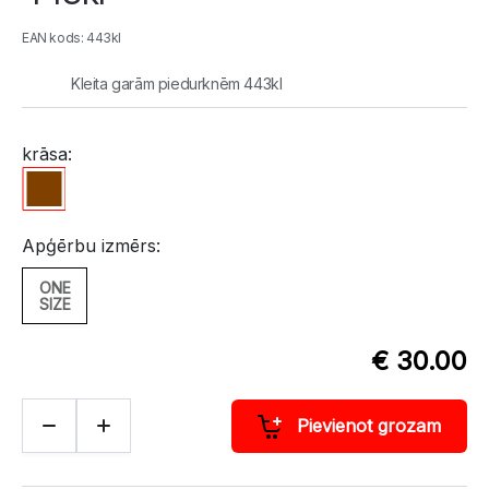
EAN kods: 443kl
Kleita garām piedurknēm 443kl
krāsa:
Apģērbu izmērs:
ONE
SIZE
€ 30.00
Pievienot grozam