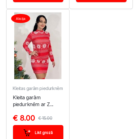
Akcija
Kleitas garām piedurknēm
Kleita garām
piedurknēm ar Z...
€ 8.00
€ 15.00
Likt grozā