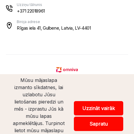
Uzziņu tālrunis
+371 22018961
Biroja adrese
Rīgas iela 41, Gulbene, Latvia, LV-4401
Mūsu mājaslapa
izmanto sīkdatnes, lai
uzlabotu Jūsu
lietošanas pieredzi un
© Santaveikals 2026. Visas tiesības aizsargātas.
Uzzināt vairāk
mēs - izprastu Jūs kā
mūsu lapas
Veikala izstrāde
apmeklētājus. Turpinot
Sapratu
lietot mūsu mājaslapu