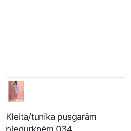
Kleita/tunika pusgarām
piedurknēm 034