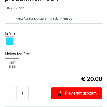
EAN kods: 034
Kleita/tunika pusgarām piedurknēm 034
krāsa:
kleitas izmērs:
ONE
SIZE
€ 20.00
Pievienot grozam