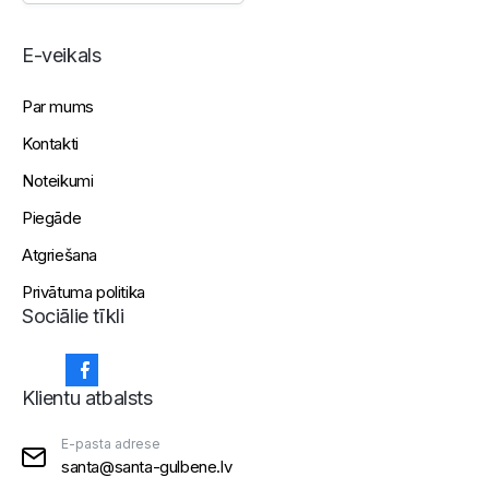
E-veikals
Par mums
Kontakti
Noteikumi
Piegāde
Atgriešana
Privātuma politika
Sociālie tīkli
Klientu atbalsts
E-pasta adrese
santa@santa-gulbene.lv