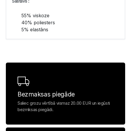
Sastāvs :
55% viskoze
40% poliesters
5% elastāns
Bezmaksas piegāde
Saliec grozu vērtībā vismaz 20.00 EUR un iegūsti
bezmksas piegādi.