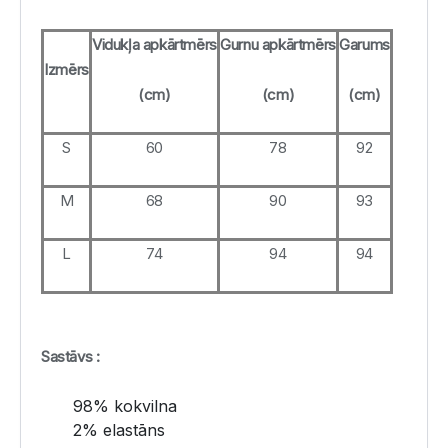
Vidukļa apkārtmērs
Gurnu apkārtmērs
Garums
Izmērs
(cm)
(cm)
(cm)
S
60
78
92
M
68
90
93
L
74
94
94
Sastāvs :
98% kokvilna
2% elastāns