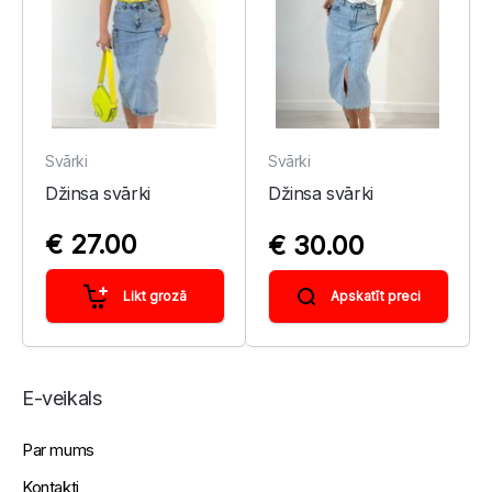
Svārki
Svārki
Džinsa svārki
Džinsa svārki
€ 27.00
€ 30.00
Likt grozā
Apskatīt preci
E-veikals
Par mums
Kontakti