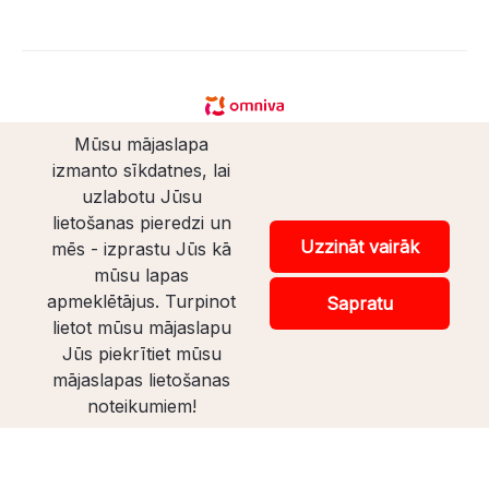
Mūsu mājaslapa
izmanto sīkdatnes, lai
uzlabotu Jūsu
lietošanas pieredzi un
© Santaveikals 2026. Visas tiesības aizsargātas.
Uzzināt vairāk
mēs - izprastu Jūs kā
mūsu lapas
Veikala izstrāde
apmeklētājus. Turpinot
Sapratu
lietot mūsu mājaslapu
Uz lapas augšu
Jūs piekrītiet mūsu
mājaslapas lietošanas
noteikumiem!