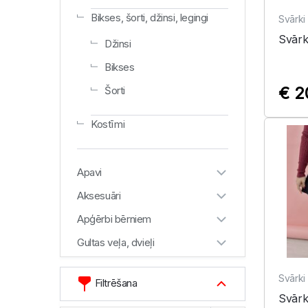
Bikses, šorti, džinsi, legingi
Svārki
Svārk
Džinsi
Bikses
€ 2
Šorti
Kostīmi
Apavi
Aksesuāri
Apģērbi bērniem
Gultas veļa, dvieļi
Svārki
Filtrēšana
Svārk