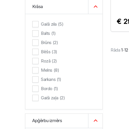
Krāsa
€ 2
Gaiši zila
(5)
Balts
(1)
Brūns
(2)
Rāda
1
-
12
Bēšs
(3)
Rozā
(2)
Melns
(8)
Sarkans
(1)
Bordo
(1)
Gaiši zaļa
(2)
Gaiši pelēka
(1)
Apģērbu izmērs