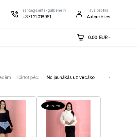
santa@santa-gulbene.lv
Tavs profils
+371 22018961
Autorizēties
0.00
EUR
ecēm
Kārtot pēc:
Jaunums