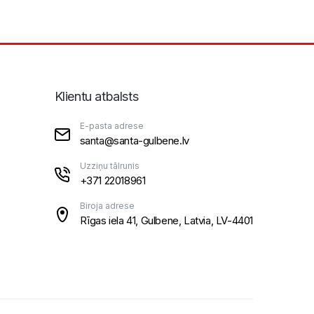
Klientu atbalsts
E-pasta adrese
santa@santa-gulbene.lv
Uzziņu tālrunis
+371 22018961
Biroja adrese
Rīgas iela 41, Gulbene, Latvia, LV-4401