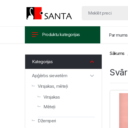
Produktu kategorijas
Par mums
Sākums
Kategorijas
Svār
Apģērbs sievietēm
Virsjakas, mēteļi
Virsjakas
Mēteļi
Džemperi