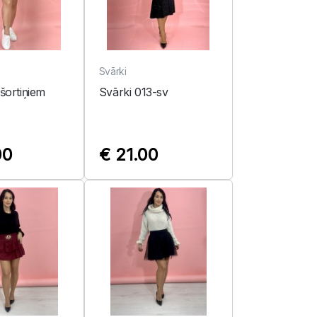
Svārki
 šortiņiem
Svārki 013-sv
00
€ 21.00