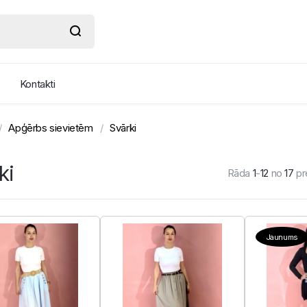
Kontakti
Apģērbs sievietēm
Svārki
ki
Rāda
1
-
12
no
17
pr
Jaunums