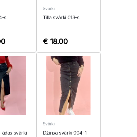
Svārki
4-s
Tilla svārki 013-s
00
€ 18.00
Svārki
 ādas svārki
Džinsa svārki 004-1