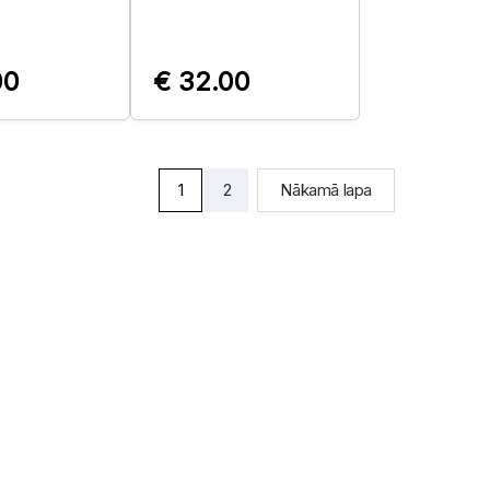
00
€ 32.00
1
2
Nākamā lapa