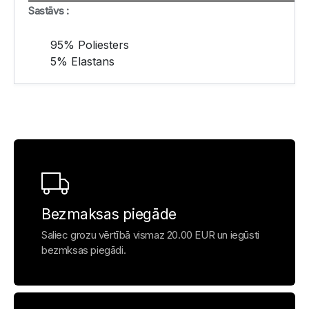
Sastāvs :
95% Poliesters
5% Elastans
Bezmaksas piegāde
Saliec grozu vērtībā vismaz 20.00 EUR un iegūsti
bezmksas piegādi.