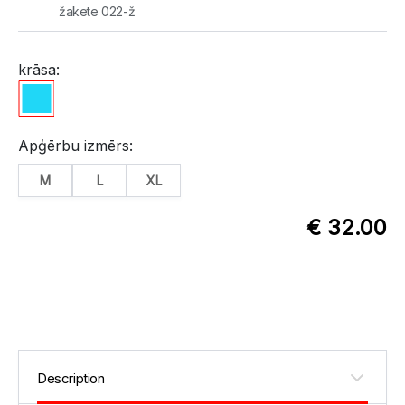
žakete 022-ž
krāsa:
Apģērbu izmērs:
M
L
XL
€ 32.00