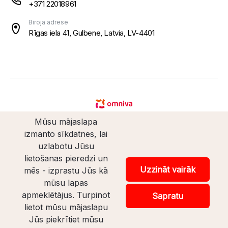
+371 22018961
Biroja adrese
Rīgas iela 41, Gulbene, Latvia, LV-4401
Mūsu mājaslapa
izmanto sīkdatnes, lai
uzlabotu Jūsu
lietošanas pieredzi un
© Santaveikals 2026. Visas tiesības aizsargātas.
Uzzināt vairāk
mēs - izprastu Jūs kā
mūsu lapas
Veikala izstrāde
apmeklētājus. Turpinot
Sapratu
lietot mūsu mājaslapu
Uz lapas augšu
Jūs piekrītiet mūsu