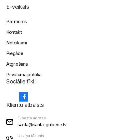
E-veikals
Par mums
Kontakti
Noteikumi
Piegāde
Atgriešana
Privātuma politika
Sociālie tīkli
Klientu atbalsts
E-pasta adrese
santa@santa-gulbene.lv
Uzziņu tālrunis