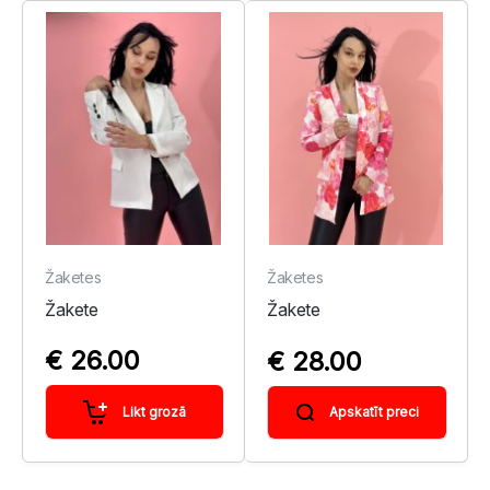
Žaketes
Žaketes
Žakete
Žakete
€ 26.00
€ 28.00
Likt grozā
Apskatīt preci