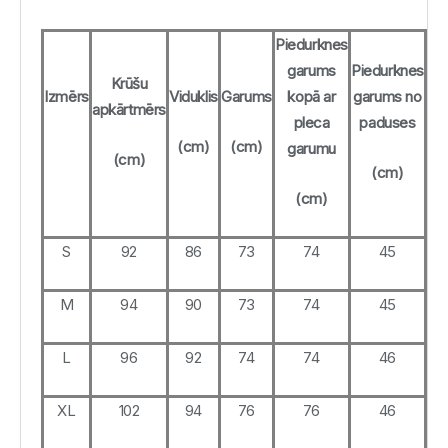
Piedurknes
garums
Piedurknes
Krūšu
Izmērs
Viduklis
Garums
kopā ar
garums no
apkārtmērs
pleca
paduses
(cm)
(cm)
garumu
(cm)
(cm)
(cm)
S
92
86
73
74
45
M
94
90
73
74
45
L
96
92
74
74
46
XL
102
94
76
76
46