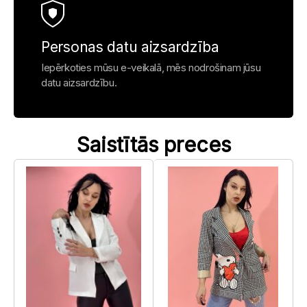
Personas datu aizsardzība
Iepērkoties mūsu e-veikalā, mēs nodrošinam jūsu
datu aizsardzību.
Saistītās preces