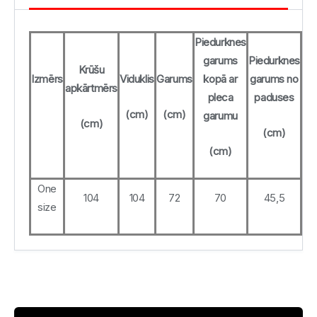
Piedurknes
garums
Piedurknes
Krūšu
Izmērs
Viduklis
Garums
kopā ar
garums no
apkārtmērs
pleca
paduses
(cm)
(cm)
garumu
(cm)
(cm)
(cm)
One
104
104
72
70
45,5
size