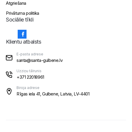
Atgriešana
Privātuma politika
Sociālie tīkli
Klientu atbalsts
E-pasta adrese
santa@santa-gulbene.lv
Uzziņu tālrunis
+371 22018961
Biroja adrese
Rīgas iela 41, Gulbene, Latvia, LV-4401