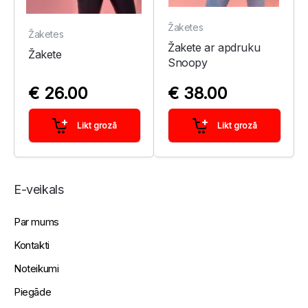
Žaketes
Žaketes
Žakete ar apdruku
Žakete
Snoopy
€ 26.00
€ 38.00
Likt grozā
Likt grozā
E-veikals
Par mums
Kontakti
Noteikumi
Piegāde