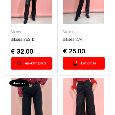
Bikses
Bikses
Bikses 269 b
Bikses 274
€ 25.00
€ 32.00
Likt grozā
Apskatīt preci
Jaunums