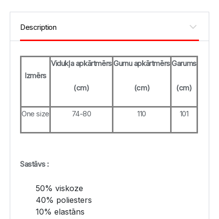
Vidukļa apkārtmērs
Gurnu apkārtmērs
Garums
Izmērs
(cm)
(cm)
(cm)
One size
74-80
110
101
Sastāvs :
50% viskoze
40% poliesters
10% elastāns