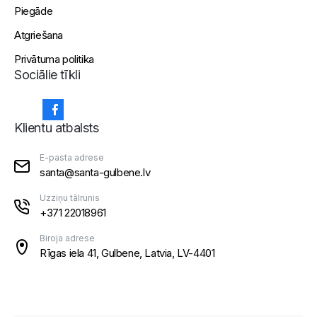
Piegāde
Atgriešana
Privātuma politika
Sociālie tīkli
Klientu atbalsts
E-pasta adrese
santa@santa-gulbene.lv
Uzziņu tālrunis
+371 22018961
Biroja adrese
Rīgas iela 41, Gulbene, Latvia, LV-4401