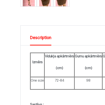
Description
Vidukļa apkārtmērs
Gurnu apkārtmērs
G
Izmērs
(cm)
(cm)
One size
72-84
98
Sastāvs :