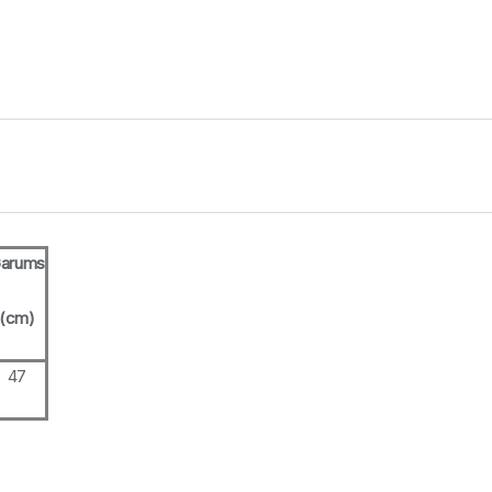
arums
(cm)
47