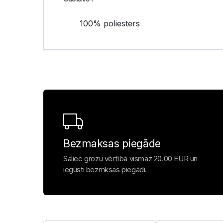
100% poliesters
Bezmaksas piegāde
Saliec grozu vērtībā vismaz 20.00 EUR un
iegūsti bezmksas piegādi.