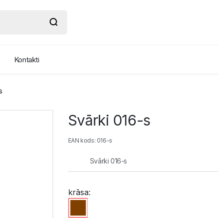
Kontakti
s
Svārki 016-s
EAN kods: 016-s
Svārki 016-s
krāsa: