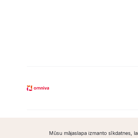
Mūsu mājaslapa izmanto sīkdatnes, la
© Santaveikals 2026. Visas tiesības aizsargātas.