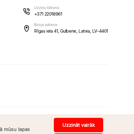
Uzziņu tālrunis
+371 22018961
Biroja adrese
Rīgas iela 41, Gulbene, Latvia, LV-4401
Uzzināt vairāk
kā mūsu lapas
Veikala izstrāde