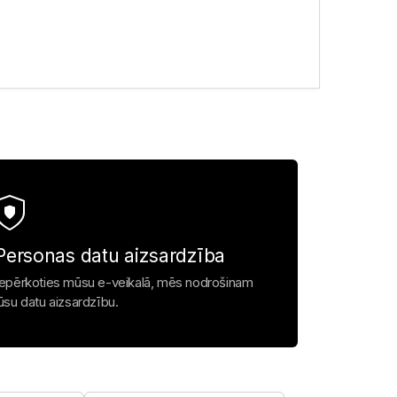
Personas datu aizsardzība
Iepērkoties mūsu e-veikalā, mēs nodrošinam
jūsu datu aizsardzību.