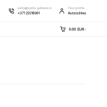
santa@santa-gulbene.lv
Tavs profils
+371 22018961
Autorizēties
0.00
EUR