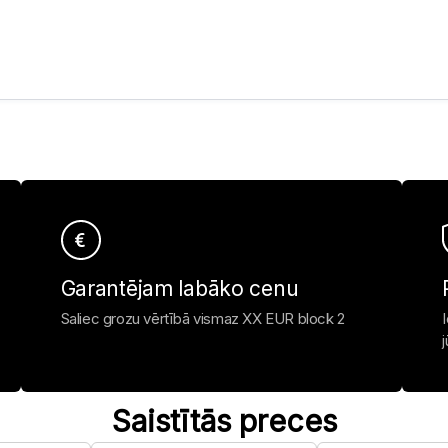
Garantējam labāko cenu
Saliec grozu vērtībā vismaz XX EUR block 2
Saistītās preces