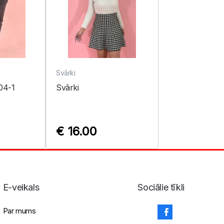
Svārki
04-1
Svārki
€ 16.00
E-veikals
Sociālie tīkli
Par mums