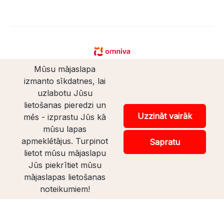
Mūsu mājaslapa
izmanto sīkdatnes, lai
uzlabotu Jūsu
lietošanas pieredzi un
© Santaveikals 2026. Visas tiesības aizsargātas.
Uzzināt vairāk
mēs - izprastu Jūs kā
mūsu lapas
Veikala izstrāde
apmeklētājus. Turpinot
Sapratu
lietot mūsu mājaslapu
Uz lapas augšu
Jūs piekrītiet mūsu
mājaslapas lietošanas
noteikumiem!