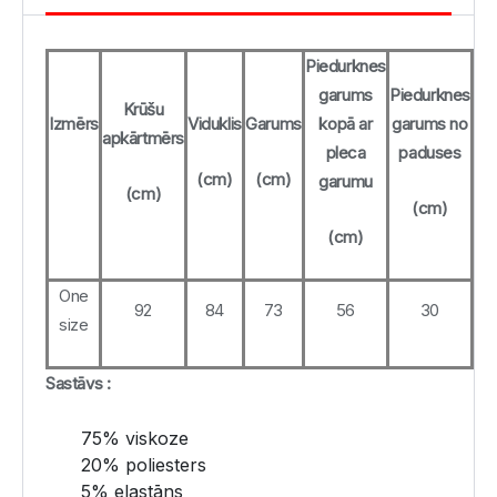
Piedurknes
garums
Piedurknes
Krūšu
Izmērs
Viduklis
Garums
kopā ar
garums no
apkārtmērs
pleca
paduses
(cm)
(cm)
garumu
(cm)
(cm)
(cm)
One
92
84
73
56
30
size
Sastāvs :
75% viskoze
20% poliesters
5% elastāns