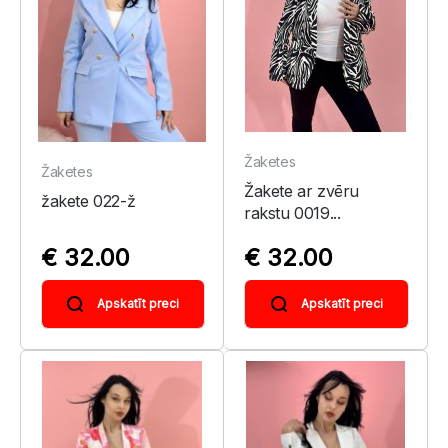
Žaketes
Žaketes
Žakete ar zvēru
žakete 022-ž
rakstu 0019...
€ 32.00
€ 32.00
Apskatīt preci
Apskatīt preci