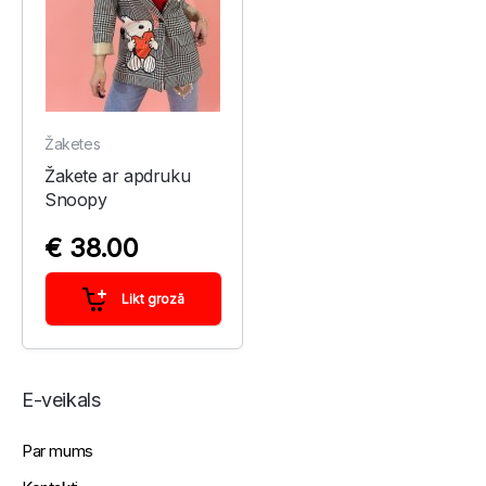
Žaketes
Žakete ar apdruku
Snoopy
€ 38.00
Likt grozā
E-veikals
Par mums