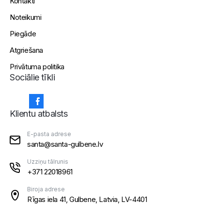
Kontakti
Noteikumi
Piegāde
Atgriešana
Privātuma politika
Sociālie tīkli
Klientu atbalsts
E-pasta adrese
santa@santa-gulbene.lv
Uzziņu tālrunis
+371 22018961
Biroja adrese
Rīgas iela 41, Gulbene, Latvia, LV-4401